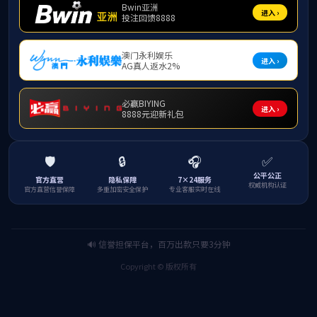
服务理念
服务内容
服务需求
感恩有您
服务动态
下载中心
合作伙伴
渠道发展困惑
英国365集团官网渠道理念
英国365集团官网合作价值
渠道结盟
渠道刊物
渠道动态
人力资源
英国365集团官网人才观
工作在英国365集团官网
最新招聘