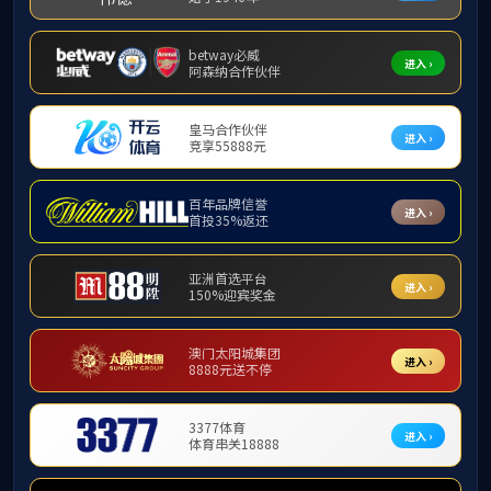
产品中心
最新推荐
执行器
阀门与定位器
流量仪表
物位仪表
压力仪表
信号调理
气体探测
电力监控
新兴产业
行业应用
化工行业
冶金行业
电力行业
轻工建材
客户服务