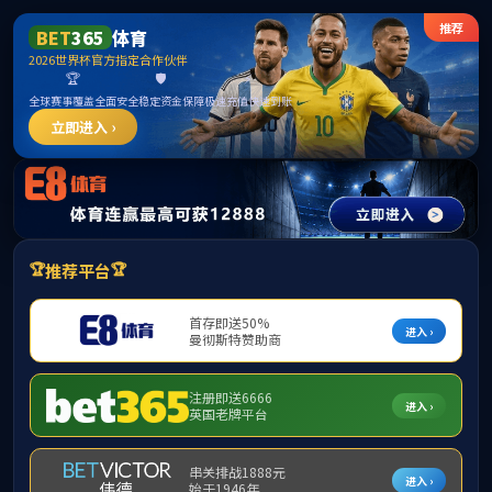
365英国(集团)官方网站 - 英国上市公司
创立于1994年,A股上市企业
股票代码300112
首页
关于英国365集团官网
关于英国365集团官网
企业文化
企业责任
投资者关系
走进英国365集团官网
品牌中心
公司新闻
英国365集团官网之窗