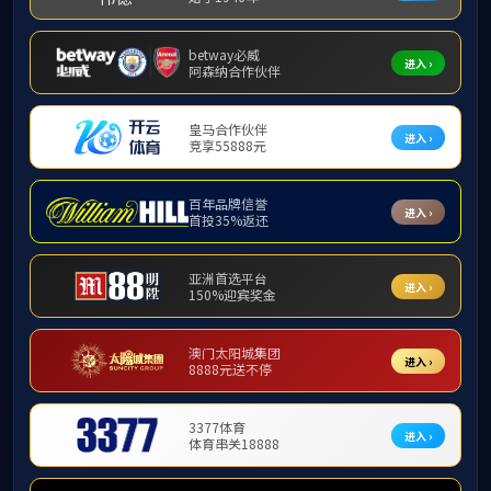
品牌介绍
产品中心
最新推荐
执行器
阀门与定位器
流量仪表
物位仪表
压力仪表
信号调理
气体探测
电力监控
新兴产业
行业应用
化工行业
冶金行业
电力行业
轻工建材
客户服务