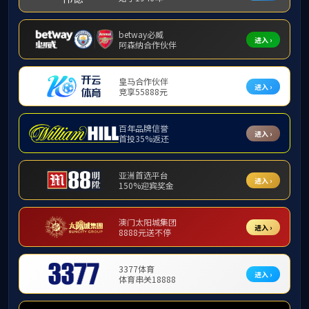
品牌介绍
产品中心
最新推荐
执行器
阀门与定位器
流量仪表
物位仪表
压力仪表
信号调理
气体探测
电力监控
新兴产业
行业应用
化工行业
冶金行业
电力行业
轻工建材
客户服务