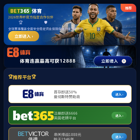
365英国(集团)官方网站 - 英国上市公司
创立于1994年,A股上市企业
股票代码300112
首页
关于英国365集团官网
关于英国365集团官网
企业文化
企业责任
投资者关系
走进英国365集团官网
品牌中心
公司新闻
英国365集团官网之窗