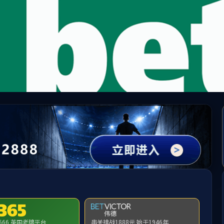
365英国(集团)官方网站 - 英国上市公司