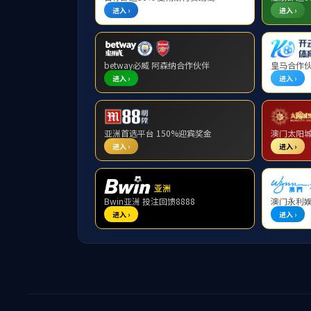
品牌介绍
产品中心
最新推荐
执行器
阀门与定位器
流量仪表
物位仪表
压力仪表
信号调理
气体探测
电力监控
新兴产业
行业应用
化工行业
冶金行业
电力行业
轻工建材
客户服务