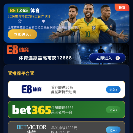
365英国(集团)官方网站 - 英国上市公司
创立于1994年,A股上市企业
股票代码300112
首页
关于英国365集团官网
关于英国365集团官网
企业文化
企业责任
投资者关系
走进英国365集团官网
品牌中心
公司新闻
英国365集团官网之窗