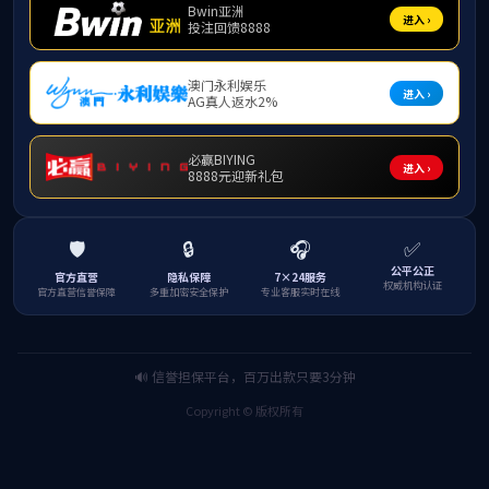
服务理念
服务内容
服务需求
感恩有您
服务动态
下载中心
合作伙伴
渠道发展困惑
英国365集团官网渠道理念
英国365集团官网合作价值
渠道结盟
渠道刊物
渠道动态
人力资源
英国365集团官网人才观
工作在英国365集团官网
最新招聘